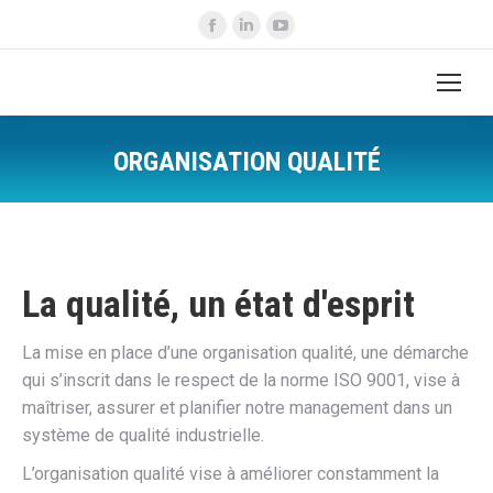
La
La
La
page
page
page
Facebook
LinkedIn
YouTube
s'ouvre
s'ouvre
s'ouvre
dans
dans
dans
ORGANISATION QUALITÉ
une
une
une
Vous êtes ici :
nouvelle
nouvelle
nouvelle
fenêtre
fenêtre
fenêtre
La qualité, un état d'esprit
La mise en place d’une organisation qualité, une démarche
qui s’inscrit dans le respect de la norme ISO 9001, vise à
maîtriser, assurer et planifier notre management dans un
système de qualité industrielle.
L’organisation qualité vise à améliorer constamment la