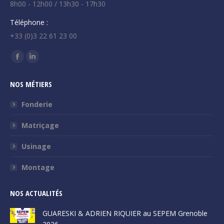
8h00 - 12h00 / 13h30 - 17h30
Téléphone :
+33 (0)3 22 61 23 00
Trouvez nous sur :
La
La
page
page
NOS MÉTIERS
Facebook
LinkedIn
s'ouvre
s'ouvre
Fonderie
dans
dans
Matriçage
une
une
nouvelle
nouvelle
Usinage
fenêtre
fenêtre
Montage
NOS ACTUALITÉS
GUARESKI & ADRIEN RIQUIER au SEPEM Grenoble