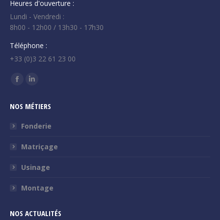
Heures d'ouverture :
Lundi - Vendredi :
8h00 - 12h00 / 13h30 - 17h30
Téléphone :
+33 (0)3 22 61 23 00
Trouvez nous sur :
La
La
page
page
NOS MÉTIERS
Facebook
LinkedIn
s'ouvre
s'ouvre
Fonderie
dans
dans
Matriçage
une
une
nouvelle
nouvelle
Usinage
fenêtre
fenêtre
Montage
NOS ACTUALITÉS