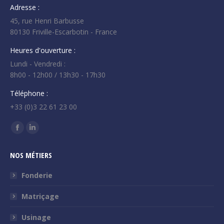
Adresse :
45, rue Henri Barbusse
80130 Friville-Escarbotin - France
Heures d'ouverture :
Lundi - Vendredi :
8h00 - 12h00 / 13h30 - 17h30
Téléphone :
+33 (0)3 22 61 23 00
Trouvez nous sur :
La
La
page
page
NOS MÉTIERS
Facebook
LinkedIn
s'ouvre
s'ouvre
Fonderie
dans
dans
Matriçage
une
une
nouvelle
nouvelle
Usinage
fenêtre
fenêtre