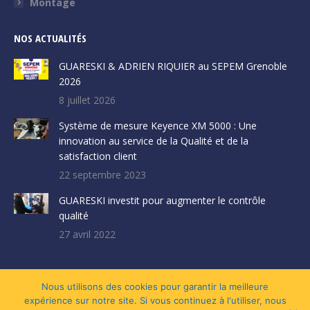
Montage
NOS ACTUALITÉS
GUARESKI & ADRIEN RIQUIER au SEPEM Grenoble
2026
8 juillet 2026
Système de mesure Keyence XM 5000 : Une
innovation au service de la Qualité et de la
satisfaction client
22 septembre 2023
GUARESKI investit pour augmenter le contrôle
qualité
27 avril 2022
Nous utilisons des cookies pour garantir la meilleure
Mentions légales et Politique de confidentialité
|
Création site par VIVE
expérience sur notre site. Si vous continuez à l'utiliser, nous
la VIE !