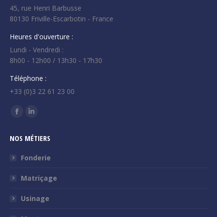
45, rue Henri Barbusse
80130 Friville-Escarbotin - France
Heures d'ouverture :
Lundi - Vendredi :
8h00 - 12h00 / 13h30 - 17h30
Téléphone :
+33 (0)3 22 61 23 00
Trouvez nous sur :
La
La
page
page
NOS MÉTIERS
Facebook
LinkedIn
s'ouvre
s'ouvre
Fonderie
dans
dans
Matriçage
une
une
nouvelle
nouvelle
Usinage
fenêtre
fenêtre