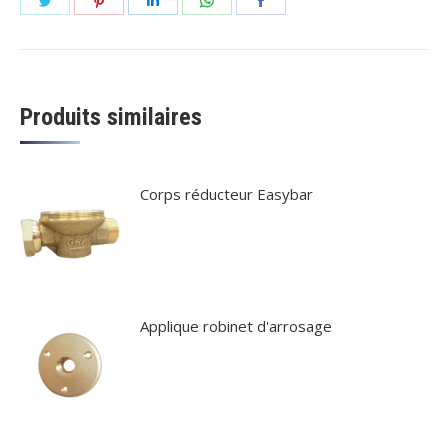
sur
sur
sur
sur
sur
Twitter
Pinterest
LinkedIn
WhatsApp
Facebook
Produits similaires
Corps réducteur Easybar
Applique robinet d'arrosage