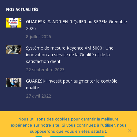
NOS ACTUALITÉS
GUARESKI & ADRIEN RIQUIER au SEPEM Grenoble
2026
8 juillet 2026
Système de mesure Keyence XM 5000 : Une
innovation au service de la Qualité et de la
satisfaction client
22 septembre 2023
GUARESKI investit pour augmenter le contrôle
qualité
27 avril 2022
Nous utilisons des cookies pour garantir la meilleure
Mentions légales et Politique de confidentialité
|
Création site par VIVE
expérience sur notre site. Si vous continuez à l'utiliser, nous
la VIE !
supposerons que vous en êtes satisfait.