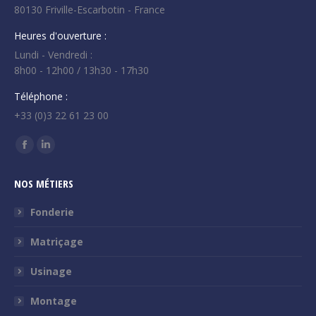
80130 Friville-Escarbotin - France
Heures d'ouverture :
Lundi - Vendredi :
8h00 - 12h00 / 13h30 - 17h30
Téléphone :
+33 (0)3 22 61 23 00
Trouvez nous sur :
La
La
page
page
NOS MÉTIERS
Facebook
LinkedIn
s'ouvre
s'ouvre
Fonderie
dans
dans
Matriçage
une
une
nouvelle
nouvelle
Usinage
fenêtre
fenêtre
Montage